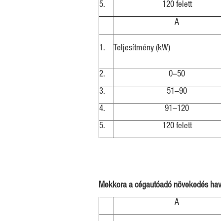
5.
120 felett
A
1.
Teljesítmény (kW)
2.
0–50
3.
51–90
4.
91–120
5.
120 felett
Mekkora a cégautóadó növekedés hav
A