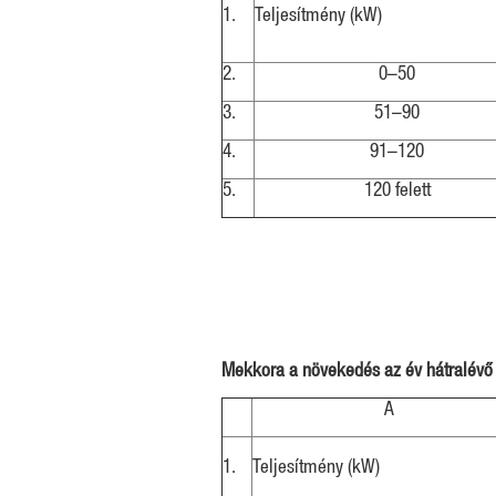
1.
Teljesítmény (kW)
2.
0–50
3.
51–90
4.
91–120
5.
120 felett
Mekkora a növekedés az év hátralévő 
A
1.
Teljesítmény (kW)