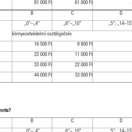
81 000 Ft
61 000 Ft
B
C
D
„0”–„4”
„6”–„10”
„5”; „14–15
környezetvédelmi osztályjelzés
16 500 Ft
8 800 Ft
22 000 Ft
11 000 Ft
33 000 Ft
22 000 Ft
44 000 Ft
33 000 Ft
onta?
B
C
D
„0”–„4”
„6”–„10”
„5”; „14–15