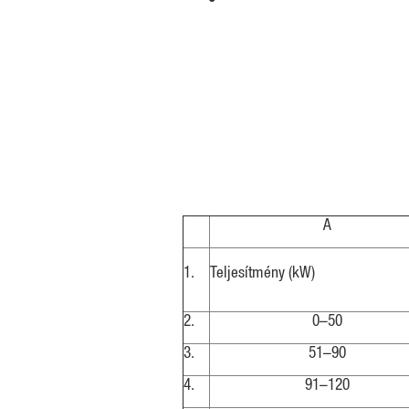
A
1.
Teljesítmény (kW)
2.
0–50
3.
51–90
4.
91–120