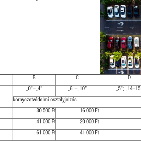
B
C
D
„0”–„4”
„6”–„10”
„5”; „14–15
környezetvédelmi osztályjelzés
30 500 Ft
16 000 Ft
41 000 Ft
20 000 Ft
61 000 Ft
41 000 Ft