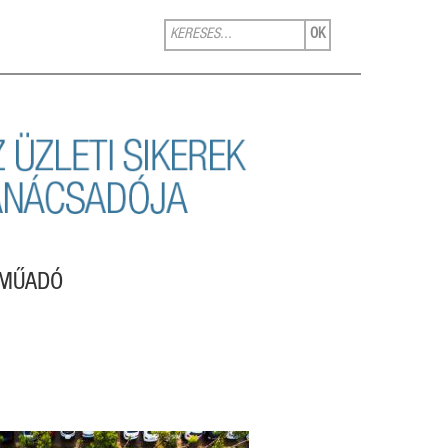
OK
RMŰADÓ