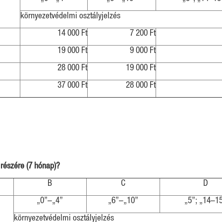
környezetvédelmi osztályjelzés
14 000 Ft
7 200 Ft
19 000 Ft
9 000 Ft
28 000 Ft
19 000 Ft
37 000 Ft
28 000 Ft
részére (7 hónap)?
B
C
D
„0”–„4”
„6”–„10”
„5”; „14–1
környezetvédelmi osztályjelzés