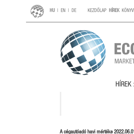
HU
|
EN
|
DE
KEZDŐLAP
HÍREK
KÖNYV
HÍREK
A cégautóadó havi mértéke 2022.06.01