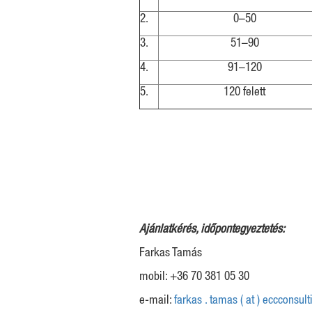
2.
0–50
3.
51–90
4.
91–120
5.
120 felett
Ajánlatkérés, időpontegyeztetés:
Farkas Tamás
mobil: +36 70 381 05 30
e-mail:
farkas . tamas ( at ) eccconsult