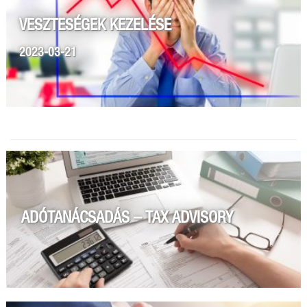
VESZTESÉGEK KEZELÉSE
2023-03-21
ADÓTANÁCSADÁS – TAX ADVISORY