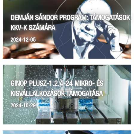
DEMJÁN SÁNDOR PROGRAM: TÁMOGATÁSOK
KKV-K SZÁMÁRA
2024-12-05
GINOP PLUSZ-1.2.4-24 MIKRO- ÉS
KISVÁLLALKOZÁSOK TÁMOGATÁSA
2024-10-29