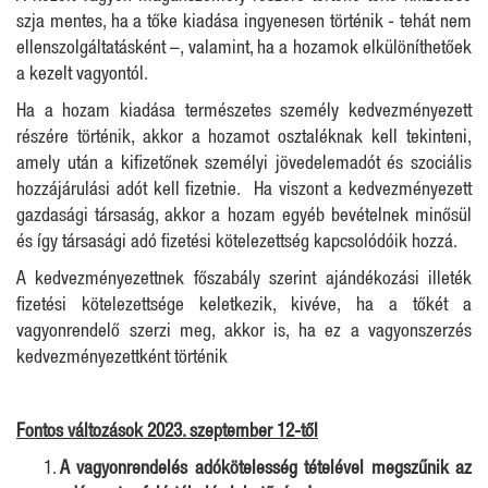
szja mentes, ha a tőke kiadása ingyenesen történik - tehát nem
ellenszolgáltatásként –, valamint, ha a hozamok elkülöníthetőek
a kezelt vagyontól.
Ha a hozam kiadása természetes személy kedvezményezett
részére történik, akkor a hozamot osztaléknak kell tekinteni,
amely után a kifizetőnek személyi jövedelemadót és szociális
hozzájárulási adót kell fizetnie. Ha viszont a kedvezményezett
gazdasági társaság, akkor a hozam egyéb bevételnek minősül
és így társasági adó fizetési kötelezettség kapcsolódóik hozzá.
A kedvezményezettnek főszabály szerint ajándékozási illeték
fizetési kötelezettsége keletkezik, kivéve, ha a tőkét a
vagyonrendelő szerzi meg, akkor is, ha ez a vagyonszerzés
kedvezményezettként történik
Fontos változások 2023. szeptember 12-től
A vagyonrendelés adókötelesség tételével megszűnik az