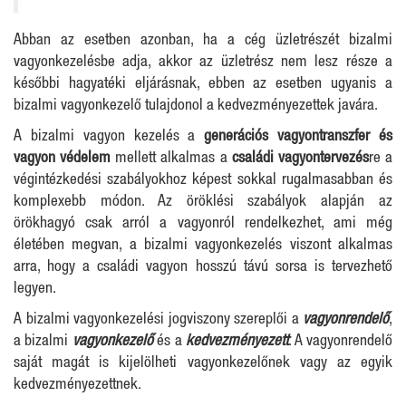
Abban az esetben azonban, ha a cég üzletrészét bizalmi
vagyonkezelésbe adja, akkor az üzletrész nem lesz része a
későbbi hagyatéki eljárásnak, ebben az esetben ugyanis a
bizalmi vagyonkezelő tulajdonol a kedvezményezettek javára.
A bizalmi vagyon kezelés a
generációs vagyontranszfer és
vagyon védelem
mellett alkalmas a
családi vagyontervezés
re a
végintézkedési szabályokhoz képest sokkal rugalmasabban és
komplexebb módon. Az öröklési szabályok alapján az
örökhagyó csak arról a vagyonról rendelkezhet, ami még
életében megvan, a bizalmi vagyonkezelés viszont alkalmas
arra, hogy a családi vagyon hosszú távú sorsa is tervezhető
legyen.
A bizalmi vagyonkezelési jogviszony szereplői a
vagyonrendelő
,
a bizalmi
vagyonkezelő
és a
kedvezményezett
. A vagyonrendelő
saját magát is kijelölheti vagyonkezelőnek vagy az egyik
kedvezményezettnek.