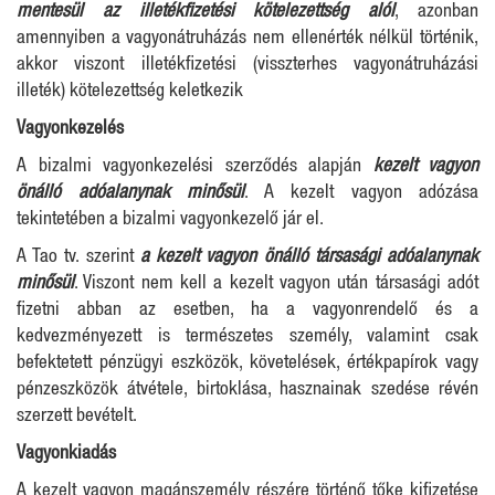
mentesül az illetékfizetési kötelezettség alól
, azonban
amennyiben a vagyonátruházás nem ellenérték nélkül történik,
akkor viszont illetékfizetési (visszterhes vagyonátruházási
illeték) kötelezettség keletkezik
Vagyonkezelés
A bizalmi vagyonkezelési szerződés alapján
kezelt vagyon
önálló adóalanynak minősül
. A kezelt vagyon adózása
tekintetében a bizalmi vagyonkezelő jár el.
A Tao tv. szerint
a kezelt vagyon önálló társasági adóalanynak
minősül
. Viszont nem kell a kezelt vagyon után társasági adót
fizetni abban az esetben, ha a vagyonrendelő és a
kedvezményezett is természetes személy, valamint csak
befektetett pénzügyi eszközök, követelések, értékpapírok vagy
pénzeszközök átvétele, birtoklása, hasznainak szedése révén
szerzett bevételt.
Vagyonkiadás
A kezelt vagyon magánszemély részére történő tőke kifizetése