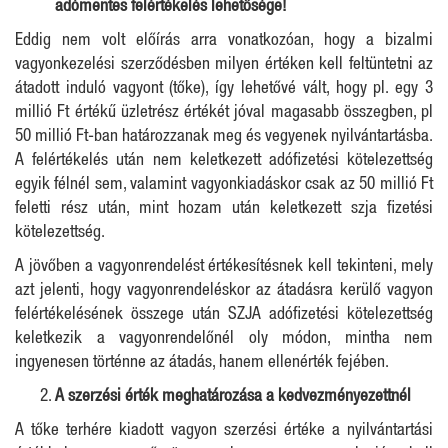
adómentes felértékelés lehetősége!
Eddig nem volt előírás arra vonatkozóan, hogy a bizalmi
vagyonkezelési szerződésben milyen értéken kell feltüntetni az
átadott induló vagyont (tőke), így lehetővé vált, hogy pl. egy 3
millió Ft értékű üzletrész értékét jóval magasabb összegben, pl
50 millió Ft-ban határozzanak meg és vegyenek nyilvántartásba.
A felértékelés után nem keletkezett adófizetési kötelezettség
egyik félnél sem, valamint vagyonkiadáskor csak az 50 millió Ft
feletti rész után, mint hozam után keletkezett szja fizetési
kötelezettség.
A jövőben a vagyonrendelést értékesítésnek kell tekinteni, mely
azt jelenti, hogy vagyonrendeléskor az átadásra kerülő vagyon
felértékelésének összege után SZJA adófizetési kötelezettség
keletkezik a vagyonrendelőnél oly módon, mintha nem
ingyenesen történne az átadás, hanem ellenérték fejében.
A szerzési érték meghatározása a kedvezményezettnél
A tőke terhére kiadott vagyon szerzési értéke a nyilvántartási