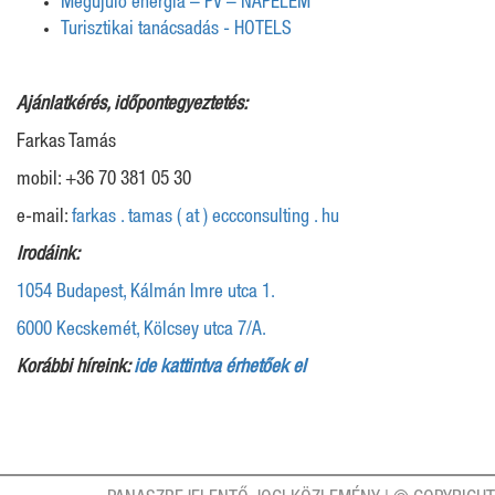
Megújuló energia – PV – NAPELEM
Turisztikai tanácsadás - HOTELS
Ajánlatkérés, időpontegyeztetés:
Farkas Tamás
mobil: +36 70 381 05 30
e-mail:
farkas . tamas ( at ) eccconsulting . hu
Irodáink:
1054 Budapest, Kálmán Imre utca 1.
6000 Kecskemét, Kölcsey utca 7/A.
Korábbi híreink:
ide kattintva érhetőek el