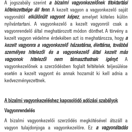
A jogszabály szerint
a bizalmi vagyonkezelőnek titoktartási
kötelezettsége áll fenn
. A kezelt vagyon a vagyonkezelő saját
vagyonától
elkülönült vagyont képez
, amelyet köteles külön
nyilvántartani. A vagyonkezelő a kezelt vagyonról csak a
vagyonrendelő által meghatározott módon dönthet. A törvény a
kezelt vagyon védelme érdekében azt is meghatározza, hogy
a
kezelt vagyonra a vagyonkezelő házastársa, élettársa, továbbá
személyes hitelezői és a vagyonkezelő által kezelt más
vagyonok hitelezői nem támaszthatnak igényt
. A
vagyonkezelőnek a szerződésben foglalt feltételek teljesülése
esetén a kezelt vagyont és annak hozamát ki kell adnia a
kedvezményezettnek.
A bizalmi vagyonkezeléshez kapcsolódó adózási szabályok
Vagyonrendelés
A bizalmi vagyonkezelői szerződés megkötésével átszáll a
vagyon tulajdonjoga a vagyonkezelőre. Ez
a vagyonátadás