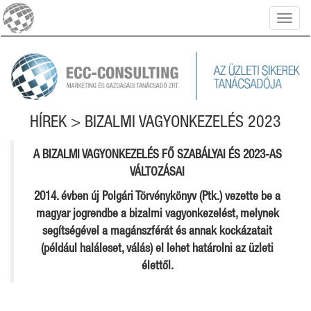
Toggl
naviga
HÍREK > BIZALMI VAGYONKEZELÉS 2023
A BIZALMI VAGYONKEZELÉS FŐ SZABÁLYAI ÉS 2023-AS
VÁLTOZÁSAI
2014. évben új Polgári Törvénykönyv (Ptk.) vezette be a
magyar jogrendbe a bizalmi vagyonkezelést, melynek
segítségével a magánszférát és annak kockázatait
(például haláleset, válás) el lehet határolni az üzleti
élettől.