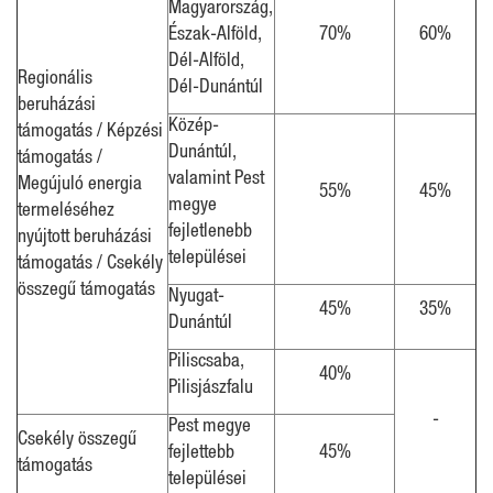
Magyarország,
Észak-Alföld,
70%
60%
Dél-Alföld,
Regionális
Dél-Dunántúl
beruházási
Közép-
támogatás / Képzési
Dunántúl,
támogatás /
valamint Pest
Megújuló energia
55%
45%
megye
termeléséhez
fejletlenebb
nyújtott beruházási
települései
támogatás / Csekély
összegű támogatás
Nyugat-
45%
35%
Dunántúl
Piliscsaba,
40%
Pilisjászfalu
-
Pest megye
Csekély összegű
fejlettebb
45%
támogatás
települései