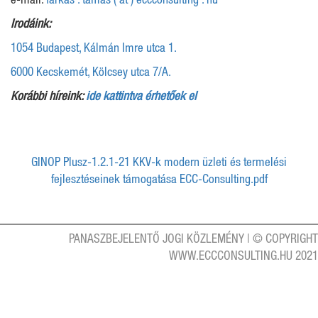
e-mail:
farkas . tamas ( at ) eccconsulting . hu
Irodáink:
1054 Budapest, Kálmán Imre utca 1.
6000 Kecskemét, Kölcsey utca 7/A.
Korábbi híreink:
ide kattintva érhetőek el
GINOP Plusz-1.2.1-21 KKV-k modern üzleti és termelési
fejlesztéseinek támogatása ECC-Consulting.pdf
PANASZBEJELENTŐ
JOGI KÖZLEMÉNY
| © COPYRIGHT
WWW.ECCCONSULTING.HU 2021