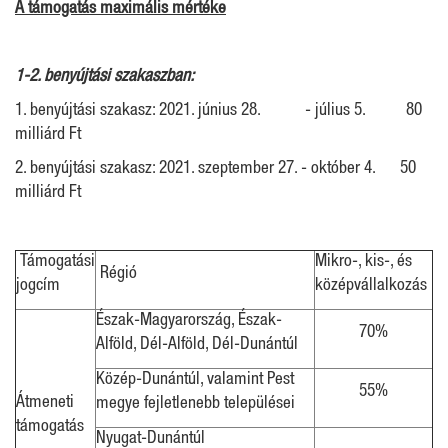
A támogatás maximális mértéke
1-2. benyújtási szakaszban:
1. benyújtási szakasz: 2021. június 28. - július 5. 80
milliárd Ft
2. benyújtási szakasz: 2021. szeptember 27. - október 4. 50
milliárd Ft
Támogatási
Mikro-, kis-, és
Régió
jogcím
középvállalkozás
Észak-Magyarország, Észak-
70%
Alföld, Dél-Alföld, Dél-Dunántúl
Közép-Dunántúl, valamint Pest
55%
Átmeneti
megye fejletlenebb települései
támogatás
Nyugat-Dunántúl