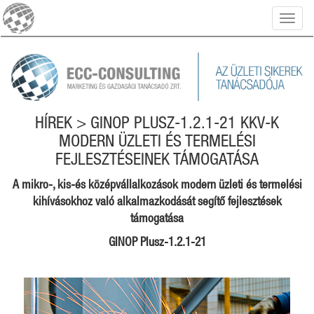
Toggl
naviga
HÍREK > GINOP PLUSZ-1.2.1-21 KKV-K
MODERN ÜZLETI ÉS TERMELÉSI
FEJLESZTÉSEINEK TÁMOGATÁSA
A mikro-, kis-és középvállalkozások modern üzleti és termelési
kihívásokhoz való alkalmazkodását segítő fejlesztések
támogatása
GINOP Plusz-1.2.1-21