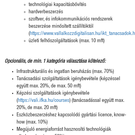
technológiai kapacitásbővítés
hardverbeszerzés
szoftver, és infokommunikációs rendszerek
beszerzése minősített szállítóktól
(
https://www.vallalkozzdigitalisan.hu/ikt_tanacsadok.
üzleti felhőszolgáltatások (max. 10 mft)
Opcionális, de min. 1 kategória választása kötelező:
Infrastrukturális és ingatlan beruházás (max. 70%)
Tanácsadási szolgáltatások igénybevétele (képzéssel
együtt max. 20%, de max. 50 mft)
Képzési szolgáltatások igénybevétele
(
https://vali.ifka.hu/courses
) (tanácsadással együtt max.
20%, de max. 20 mft)
Eszközbeszerzéshez kapcsolódó gyártási licence, know-
how (max. 10%)
Megújuló energiaforrást hasznosító technológiák