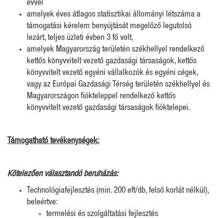
évvel
amelyek éves átlagos statisztikai állományi létszáma a
támogatási kérelem benyújtását megelőző legutolsó
lezárt, teljes üzleti évben 3 fő volt,
amelyek Magyarország területén székhellyel rendelkező
kettős könyvvitelt vezető gazdasági társaságok, kettős
könyvvitelt vezető egyéni vállalkozók és egyéni cégek,
vagy az Európai Gazdasági Térség területén székhellyel és
Magyarországon fiókteleppel rendelkező kettős
könyvvitelt vezető gazdasági társaságok fióktelepei.
Támogatható tevékenységek:
Kötelezően választandó beruházás:
Technológiafejlesztés (min. 200 eft/db, felső korlát nélkül),
beleértve:
termelési és szolgáltatási fejlesztés