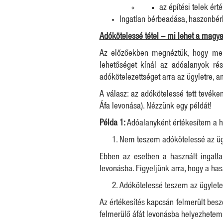
az építési telek ért
Ingatlan bérbeadása, haszonbé
Adókötelessé tétel – mi lehet a magy
Az előzőekben megnéztük, hogy mely
lehetőséget kínál az adóalanyok ré
adókötelezettséget arra az ügyletre, 
A válasz: az adókötelessé tett tevék
Áfa levonása). Nézzünk egy példát!
Példa 1:
Adóalanyként értékesítem a ha
Nem teszem adókötelessé az üg
Ebben az esetben a használt ingatl
levonásba. Figyeljünk arra, hogy a ha
Adókötelessé teszem az ügylete
Az értékesítés kapcsán felmerült besz
felmerülő áfát levonásba helyezhetem,