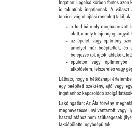
Ingatlan: Legelső körben fontos azon 
is tekintünk ingatlannak. A választ
tanácsi végrehajtási rendelet) találju
a föld bármely meghatározott te
alatt, amely tulajdonjog tárgyát
az épület, vagy építmény szer
amelyet már beépítettek, és 
befejezve (pl. ajtók, ablakok, tetők
épületbe vagy építménybe á
alkotóelem, felszerelés vagy gé
Látható, hogy a hétköznapi értelembe
egy beépített szekrény, ajtó vagy eg
ingatlanhoz kapcsolódó szolgáltatások
Lakóingatlan: Az Áfa törvény meghatár
megnevezéssel nyilvántartott vagy i
használatához nem szükségesek (ilye
lakóépülettel egybeépültek.