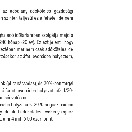
n az adóalany adóköteles gazdasági
szinten teljesül ez a feltétel, de nem
meghaladó időtartamban szolgálja majd a
40 hónap (20 év). Ez azt jelenti, hogy
etkeztében már nem csak adóköteles, de
erzésekor az áfát levonásba helyeztem,
ok (pl. tanácsadás), de 30%-ban tárgyi
ió forint levonásba helyezett áfa 1/20-
költségvetésbe.
evonásba helyzetünk. 2020 augusztusában
y idő alatt adóköteles tevékenységhez
 ami 4 millió 50 ezer forint.