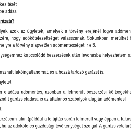
ékesítését
rbe adása
arázata?
ek azok az ügyletek, amelyek a törvény erejénél fogva adóment
szére, hogy adókötelezettséget válasszanak. Sokunkban merülhet f
amelyre a törvény alapvetően adómentességet ír elő.
enységemhez kapcsolódó beszerzések után levonásba helyezhetem az áf
sznált lakóingatlanomat, és a hozzá tartozó garázst is.
yletet
an eladása adómentes, azonban a felmerült beszerzési költségek
sznált garázs eladása is az általános szabályok alapján adómentes!
t
erzéseim után (például a felújítás során felmerült vagy éppen a lakás
 ha az adóköteles gazdasági tevékenységet szolgál. A garázs vételárá