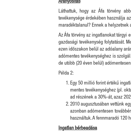
Arányosítás
Láthattuk, hogy az Áfa törvény ab
tevékenysége érdekében használja az a
maradéktalanul? Ennek a helyzetnek a
Az Áfa törvény az ingatlanokat tárgyi 
gazdasági tevékenység folytatását. Me
ezen időszakon belül az adóalany arán
adómentes tevékenységhez is szolgál. 
de utóbb (20 éven belül) adómentesen
Példa 2:
Egy 50 millió forint értékű ing
mentes tevékenységhez (pl. oktat
ad részének a 30%-át, azaz 202 50
2010 augusztusában vettünk egy 3
azonban adómentesen továbbérté
használtuk. A fennmaradó 120 hón
Ingatlan bérbeadása