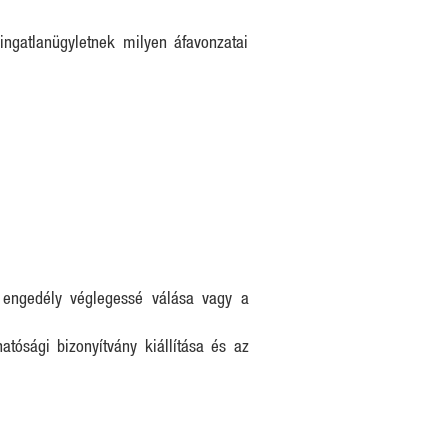
ngatlanügyletnek milyen áfavonzatai
i engedély véglegessé válása vagy a
atósági bizonyítvány kiállítása és az