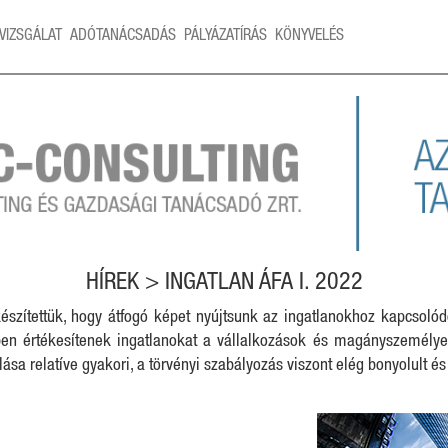
VIZSGÁLAT
ADÓTANÁCSADÁS
PÁLYÁZATÍRÁS
KÖNYVELÉS
HÍREK > INGATLAN ÁFA I. 2022
készítettük, hogy átfogó képet nyújtsunk az ingatlanokhoz kapcsolód
en értékesítenek ingatlanokat a vállalkozások és magányszemélyek
lása relatíve gyakori, a törvényi szabályozás viszont elég bonyolult é