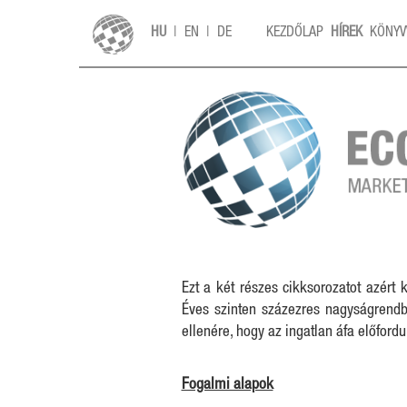
HU
|
EN
|
DE
KEZDŐLAP
HÍREK
KÖNYV
Ezt a két részes cikksorozatot azért 
Éves szinten százezres nagyságrendb
ellenére, hogy az ingatlan áfa előfordu
Fogalmi alapok