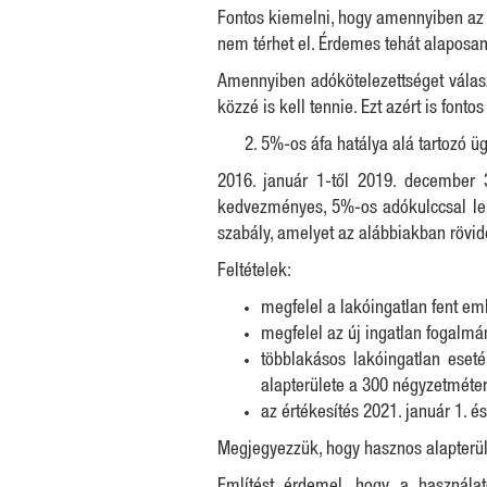
Fontos kiemelni, hogy amennyiben az ad
nem térhet el. Érdemes tehát alaposan
Amennyiben adókötelezettséget válasz
közzé is kell tennie. Ezt azért is font
5%-os áfa hatálya alá tartozó ü
2016. január 1-től 2019. december 3
kedvezményes, 5%-os adókulccsal lehet
szabály, amelyet az alábbiakban rövid
Feltételek:
megfelel a lakóingatlan fent eml
megfelel az új ingatlan fogalmá
többlakásos lakóingatlan eset
alapterülete a 300 négyzetméte
az értékesítés 2021. január 1. és
Megjegyezzük, hogy hasznos alapterület