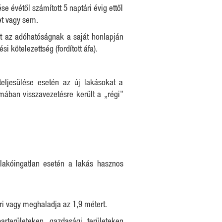
e évétől számított 5 naptári évig ettől
et vagy sem.
et az adóhatóságnak a saját honlapján
i kötelezettség (fordított áfa).
teljesülése esetén az új lakásokat a
rmában visszavezetésre került a „régi”
 lakóingatlan esetén a lakás hasznos
éri vagy meghaladja az 1,9 métert.