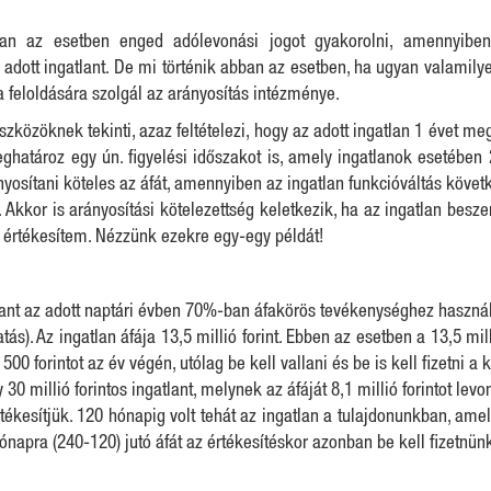
ban az esetben enged adólevonási jogot gyakorolni, amennyibe
dott ingatlant. De mi történik abban az esetben, ha ugyan valamilyen 
 feloldására szolgál az arányosítás intézménye.
eszközöknek tekinti, azaz feltételezi, hogy az adott ingatlan 1 évet 
ghatároz egy ún. figyelési időszakot is, amely ingatlanok esetében 2
yosítani köteles az áfát, amennyiben az ingatlan funkcióváltás köv
Akkor is arányosítási kötelezettség keletkezik, ha az ingatlan besz
 értékesítem. Nézzünk ezekre egy-egy példát!
atlant az adott naptári évben 70%-ban áfakörös tevékenységhez használ
ás). Az ingatlan áfája 13,5 millió forint. Ebben az esetben a 13,5 mill
0 forintot az év végén, utólag be kell vallani és be is kell fizetni a 
0 millió forintos ingatlant, melynek az áfáját 8,1 millió forintot l
kesítjük. 120 hónapig volt tehát az ingatlan a tulajdonunkban, amel
apra (240-120) jutó áfát az értékesítéskor azonban be kell fizetnünk,