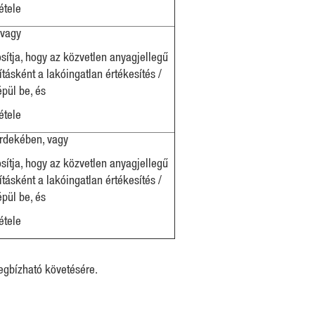
étele
 vagy
ítja, hogy az közvetlen anyagjellegű
tásként a lakóingatlan értékesítés /
pül be, és
étele
 érdekében, vagy
ítja, hogy az közvetlen anyagjellegű
tásként a lakóingatlan értékesítés /
pül be, és
étele
megbízható követésére.