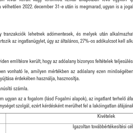
n kívül került vagy leromlott fizikai állapotban lévő egykori ip
a vélhetően 2022. december 31-e után is megmarad, ugyan is a jogalk
ely tranzakciók lehetnek adómentesek, és melyek után alkalmazh
ozik az ingatlanügylet, úgy az általános, 27%-os adókulcsot kell al
den említésre került, hogy az adóalany bizonyos feltételek teljesülése
ékben vonható le, amilyen mértékben az adóalany ezen minőségében 
yújtása érdekében használja, hasznosítja.
tanúsító számla.
em ugyan az a fogalom (lásd Fogalmi alapok), az ingatlant terhelő áf
ységet szolgál, ezért kérdésként merülhet fel a lakóingatlan áfájána
Kivételek
Igazoltan továbbértékesítési cél