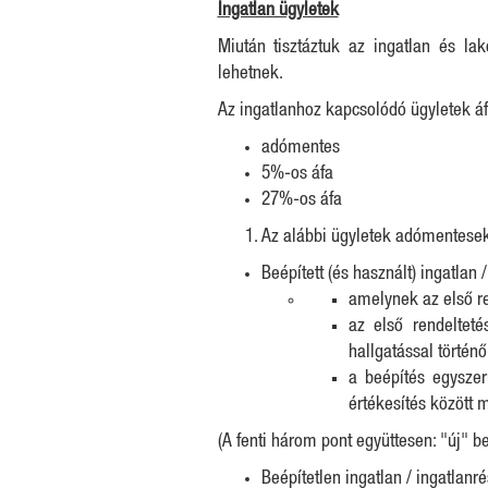
Ingatlan ügyletek
Miután tisztáztuk az ingatlan és l
lehetnek.
Az ingatlanhoz kapcsolódó ügyletek á
adómentes
5%-os áfa
27%-os áfa
Az alábbi ügyletek adómentesek
Beépített (és használt) ingatlan 
amelynek az első r
az első rendelteté
hallgatással történ
a beépítés egyszer
értékesítés között 
(A fenti három pont együttesen: "új" be
Beépítetlen ingatlan / ingatlanré