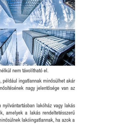
élkül nem távolítható el.
, például ingatlannak minősülhet akár
minősítésének nagy jelentősége van az
an nyilvántartásban lakóház vagy lakás
ek, amelyek a lakás rendeltetésszerű
inősülnek lakóingatlannak, ha azok a