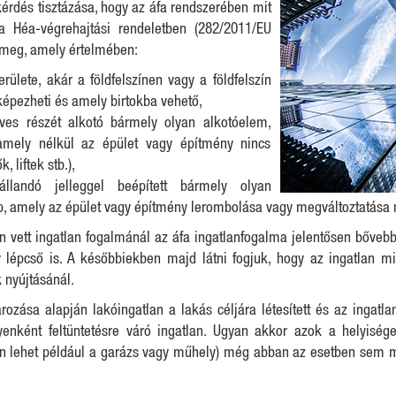
kérdés tisztázása, hogy az áfa rendszerében mit
 a Héa-végrehajtási rendeletben (282/2011/EU
k meg, amely értelmében:
rülete, akár a földfelszínen vagy a földfelszín
 képezheti és amely birtokba vehető,
ves részét alkotó bármely olyan alkotóelem,
amely nélkül az épület vagy építmény nincs
, liftek stb.),
llandó jelleggel beépített bármely olyan
p, amely az épület vagy építmény lerombolása vagy megváltoztatása n
n vett ingatlan fogalmánál az áfa ingatlanfogalma jelentősen bővebb
y lépcső is. A későbbiekben majd látni fogjuk, hogy az ingatlan 
 nyújtásánál.
ozása alapján lakóingatlan a lakás céljára létesített és az ingatl
lyenként feltüntetésre váró ingatlan. Ugyan akkor azok a helyiség
n lehet például a garázs vagy műhely) még abban az esetben sem m