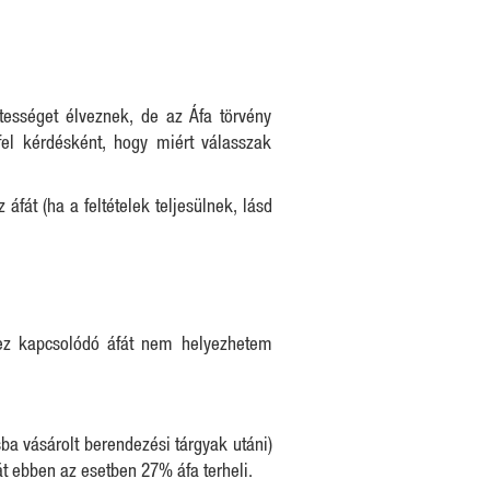
ességet élveznek, de az Áfa törvény
el kérdésként, hogy miért válasszak
át (ha a feltételek teljesülnek, lásd
hez kapcsolódó áfát nem helyezhetem
ba vásárolt berendezési tárgyak utáni)
t ebben az esetben 27% áfa terheli.