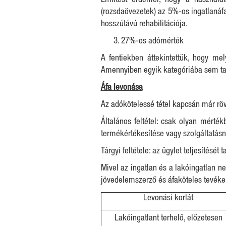
Említést érdemel, hogy a használato
(rozsdaövezetek) az 5%-os ingatlanáf
hosszútávú rehabilitációja.
27%-os adómérték
A fentiekben áttekintettük, hogy m
Amennyiben egyik kategóriába sem tart
Áfa levonása
Az adókötelessé tétel kapcsán már rövi
Általános feltétel: csak olyan mért
termékértékesítése vagy szolgáltatásn
Tárgyi feltétele: az ügylet teljesítését 
Mivel az ingatlan és a lakóingatlan n
jövedelemszerző és áfaköteles tevéken
Levonási korlát
Lakóingatlant terhelő, előzetesen