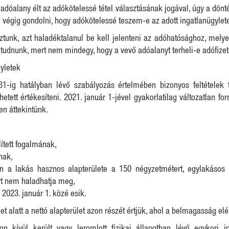
óalany élt az adókötelessé tétel választásának jogával, úgy a döntés
 végig gondolni, hogy adókötelessé teszem-e az adott ingatlanügylet
tunk, azt haladéktalanul be kell jelenteni az adóhatósághoz, mely
os tudnunk, mert nem mindegy, hogy a vevő adóalanyt terheli-e adófizetés
gyletek
1-ig hatályban lévő szabályozás értelmében bizonyos feltételek 
ett értékesíteni. 2021. január 1-jével gyakorlatilag változatlan fo
en áttekintünk.
ített fogalmának,
nak,
én a lakás hasznos alapterülete a 150 négyzetmétert, egylakásos
rt nem haladhatja meg,
 2023. január 1. közé esik.
 alatt a nettó alapterület azon részét értjük, ahol a belmagasság el