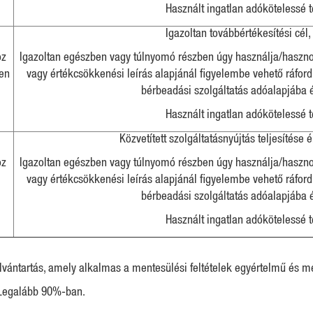
Használt ingatlan adókötelessé t
Igazoltan továbbértékesítési cél,
oz
Igazoltan egészben vagy túlnyomó részben úgy használja/hasznos
sen
vagy értékcsökkenési leírás alapjánál figyelembe vehető ráfordí
bérbeadási szolgáltatás adóalapjába é
Használt ingatlan adókötelessé t
Közvetített szolgáltatásnyújtás teljesítése
oz
Igazoltan egészben vagy túlnyomó részben úgy használja/hasznos
vagy értékcsökkenési leírás alapjánál figyelembe vehető ráfordí
bérbeadási szolgáltatás adóalapjába é
Használt ingatlan adókötelessé t
yilvántartás, amely alkalmas a mentesülési feltételek egyértelmű és 
 Legalább 90%-ban.