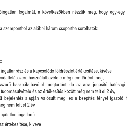
akóingatlan fogalmát, a következőkben nézzük meg, hogy egy-egy i
fa szempontból az alábbi három csoportba sorolhatók:
:
/ ingatlanrész és a kapcsolódó földrészlet értékesítése, kivéve
endeltetésszerű használatbavétele még nem történt meg,
sszerű használatbavétel megtörtént, de az arra jogosító hatóság
ő tudomásulvétele és az értékesítés között még nem telt el 2 év,
ű bejelentés alapján valósult meg, és a beépítés tényét igazoló h
még nem telt el 2 év
építetlen ingatlan.)
sz értékesítése, kivéve