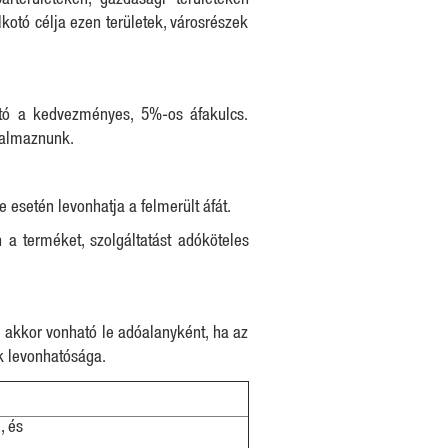
arterületeken, gazdasági területeken
otó célja ezen területek, városrészek
ató a kedvezményes, 5%-os áfakulcs.
kalmaznunk.
 esetén levonhatja a felmerült áfát.
a terméket, szolgáltatást adóköteles
a akkor vonható le adóalanyként, ha az
k levonhatósága.
, és