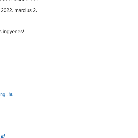
2022. március 2.
s ingyenes!
ing . hu
 el