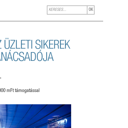
OK
T
1000 mFt támogatással