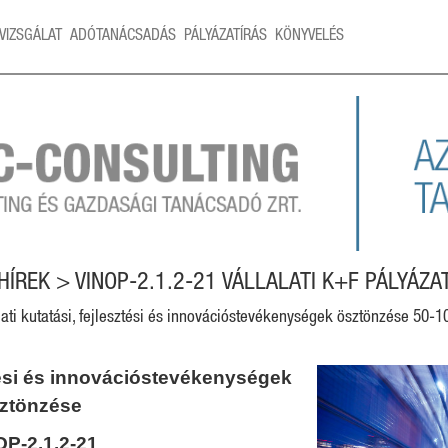
VIZSGÁLAT
ADÓTANÁCSADÁS
PÁLYÁZATÍRÁS
KÖNYVELÉS
HÍREK > VINOP-2.1.2-21 VÁLLALATI K+F PÁLYÁZA
lati kutatási, fejlesztési és innovációstevékenységek ösztönzése 50-
sztési és innovációstevékenységek
ztönzése
P-2.1.2-21