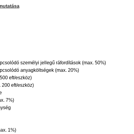
mutatása
csolódó személyi jellegű ráfordítások (max. 50%)
pcsolódó anyagköltségek (max. 20%)
500 eft/eszköz)
 200 eft/eszköz)
e
ax. 7%)
nység
max. 1%)