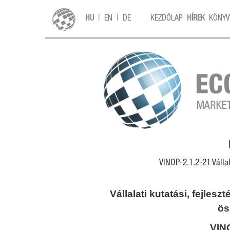
HU
|
EN
|
DE
KEZDŐLAP
HÍREK
KÖNYV
VINOP-2.1.2-21 Válla
Vállalati kutatási, fejle
ös
VINO