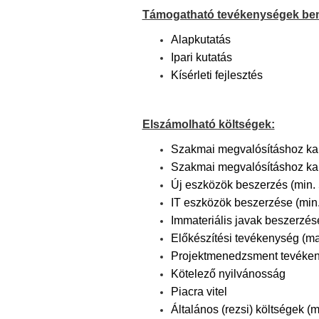
Támogatható tevékenységek be
Alapkutatás
Ipari kutatás
Kísérleti fejlesztés
Elszámolható költségek:
Szakmai megvalósításhoz kap
Szakmai megvalósításhoz ka
Új eszközök beszerzés (min. 
IT eszközök beszerzése (min.
Immateriális javak beszerzés
Előkészítési tevékenység (m
Projektmenedzsment tevéke
Kötelező nyilvánosság
Piacra vitel
Általános (rezsi) költségek (