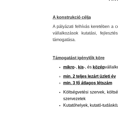
A konstrukció célja
A pályázati felhívás keretében a c
vállalkozások kutatási, fejlesz
támogatása.
Támogatást igénylők köre
mikro
-,
kis
-, és
közép
vállalk
min. 2 teljes lezárt üzleti év
min. 3 fő átlagos létszám
Költségvetési szervek, költs
szervezetek
Kutatóhelyek, kutató-tudásköz