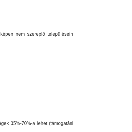
rképen nem szereplő településein
ségek 35%-70%-a lehet (támogatási