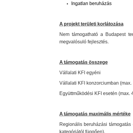
Ingatlan beruházás
A projekt területi korlátozása
Nem támogatható a Budapest terü
megvalósuló fejlesztés.
A támogatás összege
Vállalati KFI egyéni min
Vállalati KFI konzorciumban (max.
Együttműködési KFI esetén (max. 
A támogatás maximális mértéke
Regionális beruházási támogatás 
kategóriától függően).