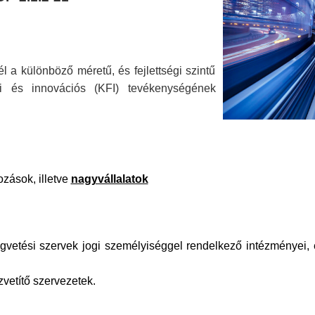
él a különböző méretű, és fejlettségi szintű
tési és innovációs (KFI) tevékenységének
ozások, illetve
nagyvállalatok
égvetési szervek jogi személyiséggel rendelkező intézményei, 
vetítő szervezetek.